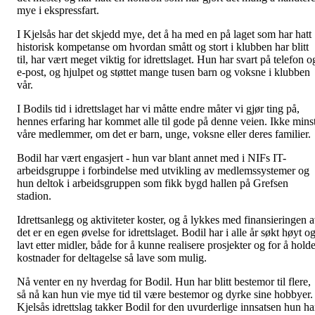
mye i ekspressfart.
I Kjelsås har det skjedd mye, det å ha med en på laget som har hatt
historisk kompetanse om hvordan smått og stort i klubben har blitt
til, har vært meget viktig for idrettslaget. Hun har svart på telefon o
e-post, og hjulpet og støttet mange tusen barn og voksne i klubben
vår.
I Bodils tid i idrettslaget har vi måtte endre måter vi gjør ting på,
hennes erfaring har kommet alle til gode på denne veien. Ikke mins
våre medlemmer, om det er barn, unge, voksne eller deres familier.
Bodil har vært engasjert - hun var blant annet med i NIFs IT-
arbeidsgruppe i forbindelse med utvikling av medlemssystemer og
hun deltok i arbeidsgruppen som fikk bygd hallen på Grefsen
stadion.
Idrettsanlegg og aktiviteter koster, og å lykkes med finansieringen 
det er en egen øvelse for idrettslaget. Bodil har i alle år søkt høyt o
lavt etter midler, både for å kunne realisere prosjekter og for å hold
kostnader for deltagelse så lave som mulig.
Nå venter en ny hverdag for Bodil. Hun har blitt bestemor til flere,
så nå kan hun vie mye tid til være bestemor og dyrke sine hobbyer.
Kjelsås idrettslag takker Bodil for den uvurderlige innsatsen hun ha