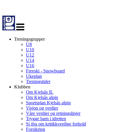
Veksle
navigasjon
Treningsgrupper
U8
U10
U12
U14
U16
Freeski - Snowboard
Ukeplan
Treningstider
Klubben
Om Kjelsås IL
Om Kjelsås alpin
Sportsplan Kjelsås alpin
Visjon og verdier
Våre verdier og retningslinjer
Trygge barn i idretten
Si ifra om kritikkverdige forhold
Forsikring