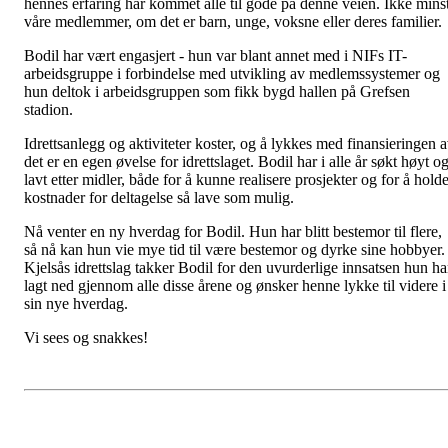
hennes erfaring har kommet alle til gode på denne veien. Ikke mins
våre medlemmer, om det er barn, unge, voksne eller deres familier.
Bodil har vært engasjert - hun var blant annet med i NIFs IT-
arbeidsgruppe i forbindelse med utvikling av medlemssystemer og
hun deltok i arbeidsgruppen som fikk bygd hallen på Grefsen
stadion.
Idrettsanlegg og aktiviteter koster, og å lykkes med finansieringen 
det er en egen øvelse for idrettslaget. Bodil har i alle år søkt høyt o
lavt etter midler, både for å kunne realisere prosjekter og for å hold
kostnader for deltagelse så lave som mulig.
Nå venter en ny hverdag for Bodil. Hun har blitt bestemor til flere,
så nå kan hun vie mye tid til være bestemor og dyrke sine hobbyer.
Kjelsås idrettslag takker Bodil for den uvurderlige innsatsen hun ha
lagt ned gjennom alle disse årene og ønsker henne lykke til videre i
sin nye hverdag.
Vi sees og snakkes!