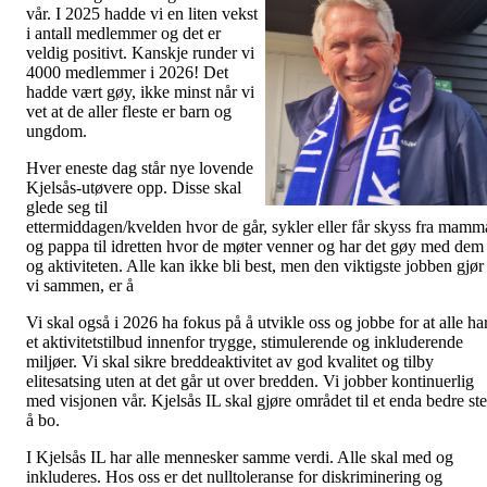
vår. I 2025 hadde vi en liten vekst
i antall medlemmer og det er
veldig positivt. Kanskje runder vi
4000 medlemmer i 2026! Det
hadde vært gøy, ikke minst når vi
vet at de aller fleste er barn og
ungdom.
Hver eneste dag står nye lovende
Kjelsås-utøvere opp. Disse skal
glede seg til
ettermiddagen/kvelden hvor de går, sykler eller får skyss fra mamm
og pappa til idretten hvor de møter venner og har det gøy med dem
og aktiviteten. Alle kan ikke bli best, men den viktigste jobben gjør
vi sammen, er å
Vi skal også i 2026 ha fokus på å utvikle oss og jobbe for at alle ha
et aktivitetstilbud innenfor trygge, stimulerende og inkluderende
miljøer. Vi skal sikre breddeaktivitet av god kvalitet og tilby
elitesatsing uten at det går ut over bredden. Vi jobber kontinuerlig
med visjonen vår. Kjelsås IL skal gjøre området til et enda bedre st
å bo.
I Kjelsås IL har alle mennesker samme verdi. Alle skal med og
inkluderes. Hos oss er det nulltoleranse for diskriminering og