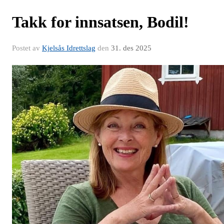
Takk for innsatsen, Bodil!
Postet av
Kjelsås Idrettslag
den
31. des 2025