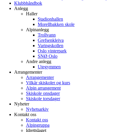
Klubbhåndbok
Anlegg
Haller
Stadionhallen
Morellbakken skole
Alpinanlegg
Trollvann
Grefsenkleiva
Varingskollen
Oslo vinterpark
SNØ Oslo
Andre anlegg
Utegymmen
Arrangementer
Arrangementer
Vilkår skiskoler og kurs
Alpin arrangement
Skiskole onsdager
Skiskole torsdager
Nyheter
Nyhetsarkiv
Kontakt oss
Kontakt oss
Alpingruppa
Idrettslaget