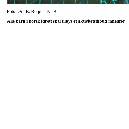
Foto: Ørn E. Borgen, NTB
Alle barn i norsk idrett skal tilbys et aktivitetstilbud innenfor
trygge og stimulerende miljøer. Er du trener eller leder i et
idrettslag, står du i en unik posisjon til å være en god
rollemodell og en trygg voksen i mange barns liv.
Er du utøver eller mamma og pappa til barn og unge som er med i
idretten, må du si ifra om du opplever noe som ikke stemmer. Vi ha
alle et ansvar for å sørge for at ledelsen i idrettslaget blir gjort kjen
med dette og kan ta videre grep. Gjør det heller én gang for mye
enn én gang for lite. Vi arbeider hele tiden for at det skal være
lettere å si ifra.
Er du trener, les retningslinjene og tenk over risikosituasjoner. Som
eksempel gjelder dette` uønsket berøring av utøvere, og at du som
trener ikke skal ha en kjærlighets- eller seksuell relasjon til utøvere.
Unngå kontakt med utøvere i private rom uten at det er flere til sted
eller det er avtalt med foresatte eller idrettsledelsen. Det gjelder all
aldre! Hvis det likevel skjer, må du kontakte din overordnede i
idrettslaget. Dette er viktig fordi vi vet at overgrepssaker skjer i slik
forhold.
I norsk idrett er det nulltoleranse for diskriminering og