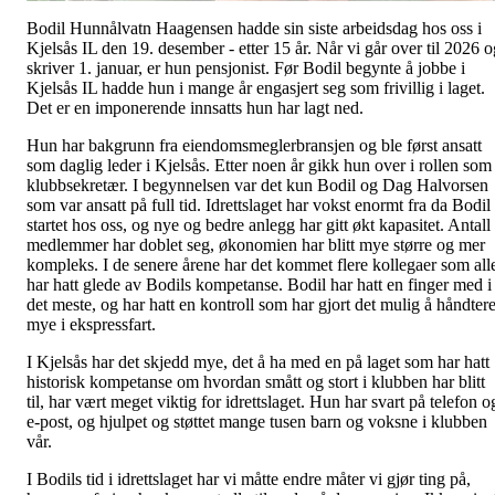
Bodil Hunnålvatn Haagensen hadde sin siste arbeidsdag hos oss i
Kjelsås IL den 19. desember - etter 15 år. Når vi går over til 2026 o
skriver 1. januar, er hun pensjonist. Før Bodil begynte å jobbe i
Kjelsås IL hadde hun i mange år engasjert seg som frivillig i laget.
Det er en imponerende innsatts hun har lagt ned.
Hun har bakgrunn fra eiendomsmeglerbransjen og ble først ansatt
som daglig leder i Kjelsås. Etter noen år gikk hun over i rollen som
klubbsekretær. I begynnelsen var det kun Bodil og Dag Halvorsen
som var ansatt på full tid. Idrettslaget har vokst enormt fra da Bodil
startet hos oss, og nye og bedre anlegg har gitt økt kapasitet. Antall
medlemmer har doblet seg, økonomien har blitt mye større og mer
kompleks. I de senere årene har det kommet flere kollegaer som all
har hatt glede av Bodils kompetanse. Bodil har hatt en finger med i
det meste, og har hatt en kontroll som har gjort det mulig å håndter
mye i ekspressfart.
I Kjelsås har det skjedd mye, det å ha med en på laget som har hatt
historisk kompetanse om hvordan smått og stort i klubben har blitt
til, har vært meget viktig for idrettslaget. Hun har svart på telefon o
e-post, og hjulpet og støttet mange tusen barn og voksne i klubben
vår.
I Bodils tid i idrettslaget har vi måtte endre måter vi gjør ting på,