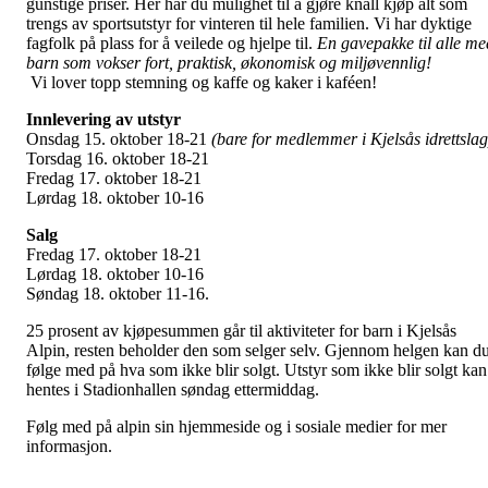
gunstige priser. Her har du mulighet til å gjøre knall kjøp alt som
trengs av sportsutstyr for vinteren til hele familien. Vi har dyktige
fagfolk på plass for å veilede og hjelpe til.
En gavepakke til alle me
barn som vokser fort, praktisk, økonomisk og miljøvennlig!
Vi lover topp stemning og kaffe og kaker i kaféen!
Innlevering av utstyr
Onsdag 15. oktober 18-21
(bare for medlemmer i Kjelsås idrettslag
Torsdag 16. oktober 18-21
Fredag 17. oktober 18-21
Lørdag 18. oktober 10-16
Salg
Fredag 17. oktober 18-21
Lørdag 18. oktober 10-16
Søndag 18. oktober 11-16.
25 prosent av kjøpesummen går til aktiviteter for barn i Kjelsås
Alpin, resten beholder den som selger selv. Gjennom helgen kan d
følge med på hva som ikke blir solgt. Utstyr som ikke blir solgt kan
hentes i Stadionhallen søndag ettermiddag.
Følg med på alpin sin hjemmeside og i sosiale medier for mer
informasjon.