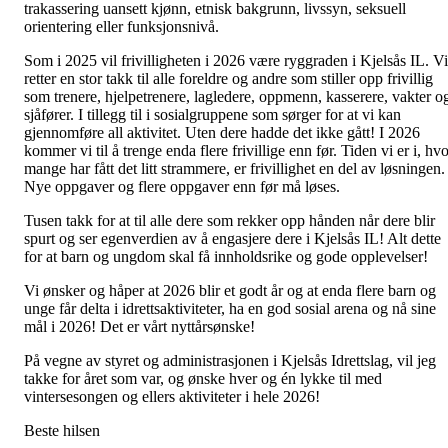
trakassering uansett kjønn, etnisk bakgrunn, livssyn, seksuell
orientering eller funksjonsnivå.
Som i 2025 vil frivilligheten i 2026 være ryggraden i Kjelsås IL. Vi
retter en stor takk til alle foreldre og andre som stiller opp frivillig
som trenere, hjelpetrenere, lagledere, oppmenn, kasserere, vakter o
sjåfører. I tillegg til i sosialgruppene som sørger for at vi kan
gjennomføre all aktivitet. Uten dere hadde det ikke gått! I 2026
kommer vi til å trenge enda flere frivillige enn før. Tiden vi er i, hv
mange har fått det litt strammere, er frivillighet en del av løsningen.
Nye oppgaver og flere oppgaver enn før må løses.
Tusen takk for at til alle dere som rekker opp hånden når dere blir
spurt og ser egenverdien av å engasjere dere i Kjelsås IL! Alt dette
for at barn og ungdom skal få innholdsrike og gode opplevelser!
Vi ønsker og håper at 2026 blir et godt år og at enda flere barn og
unge får delta i idrettsaktiviteter, ha en god sosial arena og nå sine
mål i 2026! Det er vårt nyttårsønske!
På vegne av styret og administrasjonen i Kjelsås Idrettslag, vil jeg
takke for året som var, og ønske hver og én lykke til med
vintersesongen og ellers aktiviteter i hele 2026!
Beste hilsen