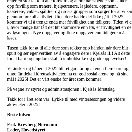
retter en stor takk til alle foreldre og andre nærstående som stiller
opp frivillig som trenere, hjelpetrenere, lagledere, oppmenn,
kasserere, vakter, sjåfører og i sosialgrupper som sørger for at vi ka
gjennomføre all aktivitet. Uten dere hadde det ikke gått. I 2025
kommer vi til å trenge enda mer frivillighet enn tidligere. Tiden vi e
i, hvor mange har fått det litt strammere enn før, er frivillighet en de
av løsningen. Nye oppgaver og flere oppgaver enn tidligere må
løses.
Tusen takk for at til alle dere som rekker opp hånden når dere blir
spurt og ser egenverdien av å engasjere dere i Kjelsås IL! Alt dette
for at barn og ungdom skal få innholdsrike og gode opplevelser!
Vi ønsker og håper at 2025 blir et godt år og at enda flere barn og
unge får delta i idrettsaktiviteter, ha en god sosial arena og nå sine
mål i 2025! Det er vårt ønske for året som kommer!
På vegne av styret og administrasjonen i Kjelsås Idrettslag
Takk for i året som var! Lykke til med vintersesongen og videre
aktiviteter i 2025!
Beste hilsen
Erik Kreyberg Normann
Leder, Hovedstyret