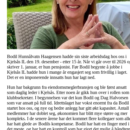
Bodil Hunnålvatn Haagensen hadde sin siste arbeidsdag hos oss i
Kjelsås IL den 19. desember - etter 15 år. Når vi går over til 2026 o
skriver 1. januar, er hun pensjonist. Før Bodil begynte å jobbe i
Kjelsås IL hadde hun i mange år engasjert seg som frivillig i laget.
Det er en imponerende innsatts hun har lagt ned.
Hun har bakgrunn fra eiendomsmeglerbransjen og ble først ansatt
som daglig leder i Kjelsås. Etter noen år gikk hun over i rollen som
klubbsekretær. I begynnelsen var det kun Bodil og Dag Halvorsen
som var ansatt på full tid. Idrettslaget har vokst enormt fra da Bodil
startet hos oss, og nye og bedre anlegg har gitt økt kapasitet. Antall
medlemmer har doblet seg, økonomien har blitt mye større og mer
kompleks. I de senere årene har det kommet flere kollegaer som all
har hatt glede av Bodils kompetanse. Bodil har hatt en finger med i
det meste, og har hatt en kontroll som har gjort det mulig å håndter