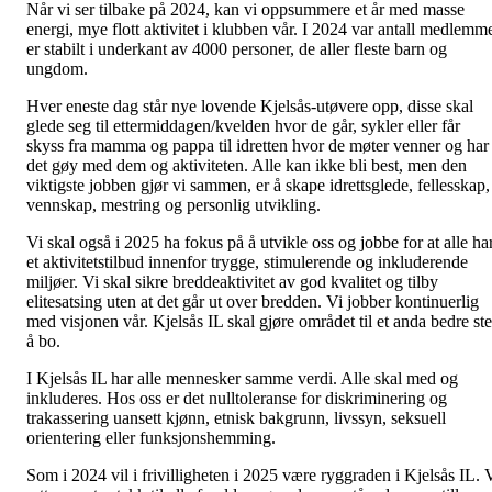
Når vi ser tilbake på 2024, kan vi oppsummere et år med masse
energi, mye flott aktivitet i klubben vår. I 2024 var antall medlemm
er stabilt i underkant av 4000 personer, de aller fleste barn og
ungdom.
Hver eneste dag står nye lovende Kjelsås-utøvere opp, disse skal
glede seg til ettermiddagen/kvelden hvor de går, sykler eller får
skyss fra mamma og pappa til idretten hvor de møter venner og har
det gøy med dem og aktiviteten. Alle kan ikke bli best, men den
viktigste jobben gjør vi sammen, er å skape idrettsglede, fellesskap,
vennskap, mestring og personlig utvikling.
Vi skal også i 2025 ha fokus på å utvikle oss og jobbe for at alle ha
et aktivitetstilbud innenfor trygge, stimulerende og inkluderende
miljøer. Vi skal sikre breddeaktivitet av god kvalitet og tilby
elitesatsing uten at det går ut over bredden. Vi jobber kontinuerlig
med visjonen vår. Kjelsås IL skal gjøre området til et anda bedre st
å bo.
I Kjelsås IL har alle mennesker samme verdi. Alle skal med og
inkluderes. Hos oss er det nulltoleranse for diskriminering og
trakassering uansett kjønn, etnisk bakgrunn, livssyn, seksuell
orientering eller funksjonshemming.
Som i 2024 vil i frivilligheten i 2025 være ryggraden i Kjelsås IL. 