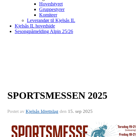
Hovedstyret
Gruppestyrer
Komiteer
Leverandør til Kjelsås IL
Kjelsås IL hovedside
Sesongpåmelding Alpin 25/26
SPORTSMESSEN 2025
Postet av
Kjelsås Idrettslag
den
15. sep 2025