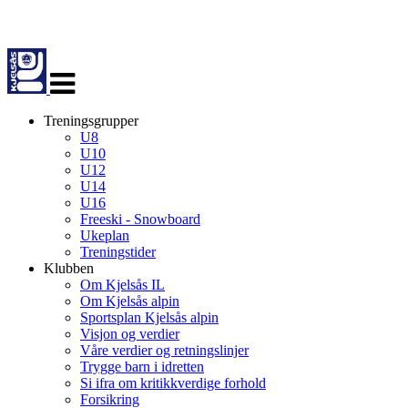
Veksle
navigasjon
Treningsgrupper
U8
U10
U12
U14
U16
Freeski - Snowboard
Ukeplan
Treningstider
Klubben
Om Kjelsås IL
Om Kjelsås alpin
Sportsplan Kjelsås alpin
Visjon og verdier
Våre verdier og retningslinjer
Trygge barn i idretten
Si ifra om kritikkverdige forhold
Forsikring