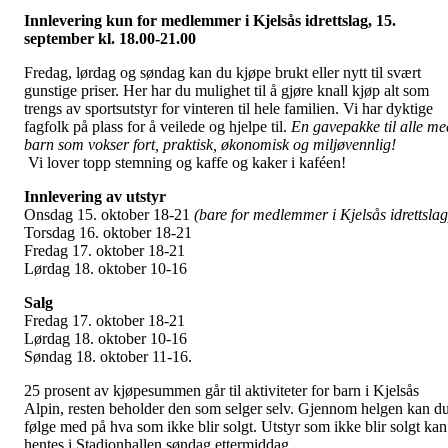
Innlevering kun for medlemmer i Kjelsås idrettslag, 15.
september kl. 18.00-21.00
Fredag, lørdag og søndag kan du kjøpe brukt eller nytt til svært
gunstige priser. Her har du mulighet til å gjøre knall kjøp alt som
trengs av sportsutstyr for vinteren til hele familien. Vi har dyktige
fagfolk på plass for å veilede og hjelpe til.
En gavepakke til alle me
barn som vokser fort, praktisk, økonomisk og miljøvennlig!
Vi lover topp stemning og kaffe og kaker i kaféen!
Innlevering av utstyr
Onsdag 15. oktober 18-21
(bare for medlemmer i Kjelsås idrettslag
Torsdag 16. oktober 18-21
Fredag 17. oktober 18-21
Lørdag 18. oktober 10-16
Salg
Fredag 17. oktober 18-21
Lørdag 18. oktober 10-16
Søndag 18. oktober 11-16.
25 prosent av kjøpesummen går til aktiviteter for barn i Kjelsås
Alpin, resten beholder den som selger selv. Gjennom helgen kan d
følge med på hva som ikke blir solgt. Utstyr som ikke blir solgt kan
hentes i Stadionhallen søndag ettermiddag.