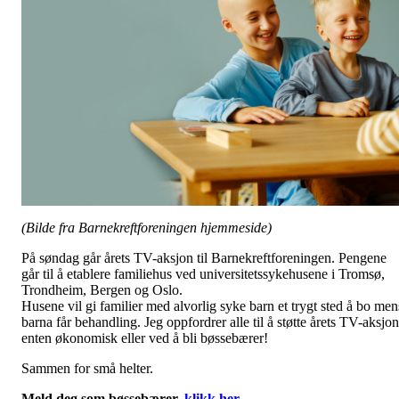
(Bilde fra Barnekreftforeningen hjemmeside)
På søndag går årets TV-aksjon til Barnekreftforeningen. Pengene
går til å etablere familiehus ved universitetssykehusene i Tromsø,
Trondheim, Bergen og Oslo.
Husene vil gi familier med alvorlig syke barn et trygt sted å bo men
barna får behandling. Jeg oppfordrer alle til å støtte årets TV-aksjon
enten økonomisk eller ved å bli bøssebærer!
Sammen for små helter.
Meld deg som bøssebærer,
klikk her.