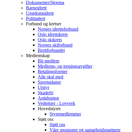
Dokumenter/Skjema
Barneidrett
Ungdomsidrett
Politiattest
Forbund og kretser
Norges idrettsforbund
Oslo idrettskrets
Oslo skikrets
Norges skiforbund
Brettforbundet
Medlemskap
Bli medlem
Medlems- og treningsavgifter
Betalingsformer
Alle skal med
Sportsplaner
Utstyr
Skadefri
Antidoping
Vedtekter - Lovverk
Hovedstyret
Styremedlemmer
Støtt oss
Støtt oss
Våre sponsorer og samarbeidspartnere