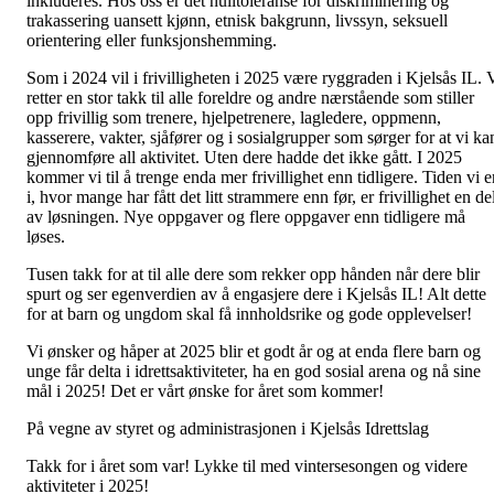
inkluderes. Hos oss er det nulltoleranse for diskriminering og
trakassering uansett kjønn, etnisk bakgrunn, livssyn, seksuell
orientering eller funksjonshemming.
Som i 2024 vil i frivilligheten i 2025 være ryggraden i Kjelsås IL. 
retter en stor takk til alle foreldre og andre nærstående som stiller
opp frivillig som trenere, hjelpetrenere, lagledere, oppmenn,
kasserere, vakter, sjåfører og i sosialgrupper som sørger for at vi ka
gjennomføre all aktivitet. Uten dere hadde det ikke gått. I 2025
kommer vi til å trenge enda mer frivillighet enn tidligere. Tiden vi e
i, hvor mange har fått det litt strammere enn før, er frivillighet en de
av løsningen. Nye oppgaver og flere oppgaver enn tidligere må
løses.
Tusen takk for at til alle dere som rekker opp hånden når dere blir
spurt og ser egenverdien av å engasjere dere i Kjelsås IL! Alt dette
for at barn og ungdom skal få innholdsrike og gode opplevelser!
Vi ønsker og håper at 2025 blir et godt år og at enda flere barn og
unge får delta i idrettsaktiviteter, ha en god sosial arena og nå sine
mål i 2025! Det er vårt ønske for året som kommer!
På vegne av styret og administrasjonen i Kjelsås Idrettslag
Takk for i året som var! Lykke til med vintersesongen og videre
aktiviteter i 2025!