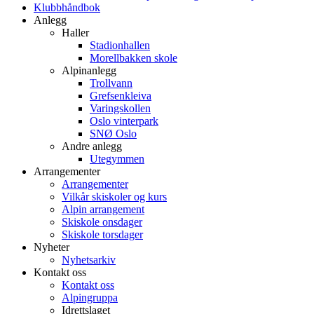
Klubbhåndbok
Anlegg
Haller
Stadionhallen
Morellbakken skole
Alpinanlegg
Trollvann
Grefsenkleiva
Varingskollen
Oslo vinterpark
SNØ Oslo
Andre anlegg
Utegymmen
Arrangementer
Arrangementer
Vilkår skiskoler og kurs
Alpin arrangement
Skiskole onsdager
Skiskole torsdager
Nyheter
Nyhetsarkiv
Kontakt oss
Kontakt oss
Alpingruppa
Idrettslaget