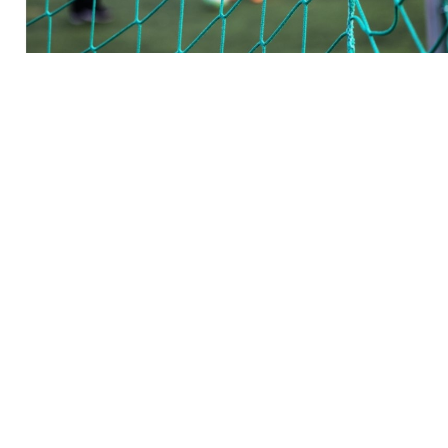
Foto: Ørn E. Borgen, NTB
Alle barn i norsk idrett skal tilbys et aktivitetstilbud innenfor
trygge og stimulerende miljøer. Er du trener eller leder i et
idrettslag, står du i en unik posisjon til å være en god
rollemodell og en trygg voksen i mange barns liv.
Er du utøver eller mamma og pappa til barn og unge som er med i
idretten, må du si ifra om du opplever noe som ikke stemmer. Vi ha
alle et ansvar for å sørge for at ledelsen i idrettslaget blir gjort kjen
med dette og kan ta videre grep. Gjør det heller én gang for mye
enn én gang for lite. Vi arbeider hele tiden for at det skal være
lettere å si ifra.
Er du trener, les retningslinjene og tenk over risikosituasjoner. Som
eksempel gjelder dette` uønsket berøring av utøvere, og at du som
trener ikke skal ha en kjærlighets- eller seksuell relasjon til utøvere.
Unngå kontakt med utøvere i private rom uten at det er flere til sted
eller det er avtalt med foresatte eller idrettsledelsen. Det gjelder all