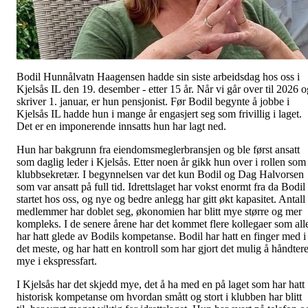
Bodil Hunnålvatn Haagensen hadde sin siste arbeidsdag hos oss i
Kjelsås IL den 19. desember - etter 15 år. Når vi går over til 2026 o
skriver 1. januar, er hun pensjonist. Før Bodil begynte å jobbe i
Kjelsås IL hadde hun i mange år engasjert seg som frivillig i laget.
Det er en imponerende innsatts hun har lagt ned.
Hun har bakgrunn fra eiendomsmeglerbransjen og ble først ansatt
som daglig leder i Kjelsås. Etter noen år gikk hun over i rollen som
klubbsekretær. I begynnelsen var det kun Bodil og Dag Halvorsen
som var ansatt på full tid. Idrettslaget har vokst enormt fra da Bodil
startet hos oss, og nye og bedre anlegg har gitt økt kapasitet. Antall
medlemmer har doblet seg, økonomien har blitt mye større og mer
kompleks. I de senere årene har det kommet flere kollegaer som all
har hatt glede av Bodils kompetanse. Bodil har hatt en finger med i
det meste, og har hatt en kontroll som har gjort det mulig å håndter
mye i ekspressfart.
I Kjelsås har det skjedd mye, det å ha med en på laget som har hatt
historisk kompetanse om hvordan smått og stort i klubben har blitt