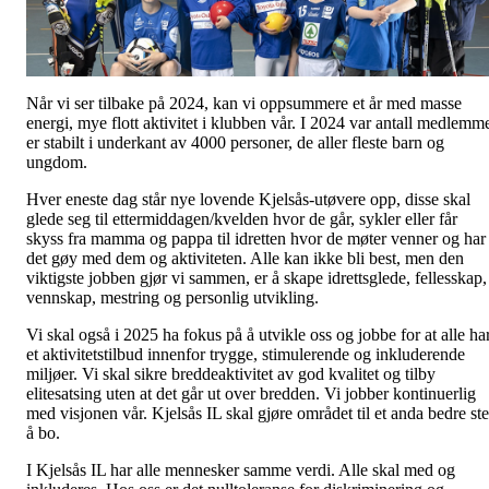
Når vi ser tilbake på 2024, kan vi oppsummere et år med masse
energi, mye flott aktivitet i klubben vår. I 2024 var antall medlemm
er stabilt i underkant av 4000 personer, de aller fleste barn og
ungdom.
Hver eneste dag står nye lovende Kjelsås-utøvere opp, disse skal
glede seg til ettermiddagen/kvelden hvor de går, sykler eller får
skyss fra mamma og pappa til idretten hvor de møter venner og har
det gøy med dem og aktiviteten. Alle kan ikke bli best, men den
viktigste jobben gjør vi sammen, er å skape idrettsglede, fellesskap,
vennskap, mestring og personlig utvikling.
Vi skal også i 2025 ha fokus på å utvikle oss og jobbe for at alle ha
et aktivitetstilbud innenfor trygge, stimulerende og inkluderende
miljøer. Vi skal sikre breddeaktivitet av god kvalitet og tilby
elitesatsing uten at det går ut over bredden. Vi jobber kontinuerlig
med visjonen vår. Kjelsås IL skal gjøre området til et anda bedre st
å bo.
I Kjelsås IL har alle mennesker samme verdi. Alle skal med og