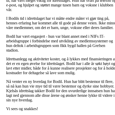
til, har vært meget viktig for idrettslaget. Hun har svart på telefon o
e-post, og hjulpet og støttet mange tusen barn og voksne i klubben
vår.
I Bodils tid i idrettslaget har vi måtte endre måter vi gjør ting på,
hennes erfaring har kommet alle til gode på denne veien. Ikke mins
våre medlemmer, om det er barn, unge, voksne eller deres familier.
Bodil har vært engasjert - hun var blant annet med i NIFs IT-
arbeidsgruppe i forbindelse med utvikling av medlemssystemer og
hun deltok i arbeidsgruppen som fikk bygd hallen på Grefsen
stadion.
Idrettsanlegg og aktiviteter koster, og å lykkes med finansieringen 
det er en egen øvelse for idrettslaget. Bodil har i alle år søkt høyt o
lavt etter midler, både for å kunne realisere prosjekter og for å hold
kostnader for deltagelse så lave som mulig.
Nå venter en ny hverdag for Bodil. Hun har blitt bestemor til flere,
så nå kan hun vie mye tid til være bestemor og dyrke sine hobbyer.
Kjelsås idrettslag takker Bodil for den uvurderlige innsatsen hun ha
lagt ned gjennom alle disse årene og ønsker henne lykke til videre i
sin nye hverdag.
Vi sees og snakkes!