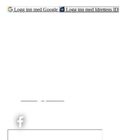
Logg inn med Google
Logg inn med Idrettens ID
Kjelsås IL
Engebråtveien 11
inng. Neptunveien 8 -12
0493 Oslo
T:
9191 1913
E:
kontoret@kjelsaas.no
Orgnr: ‍975 663 450