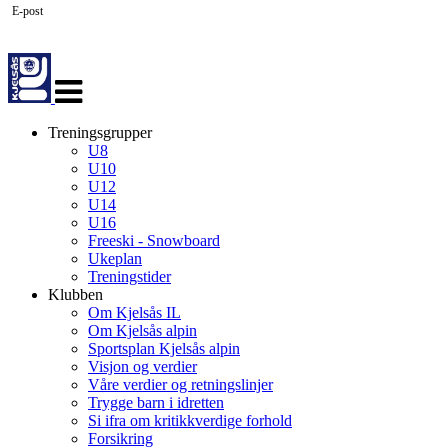
E-post
Veksle
navigasjon
Treningsgrupper
U8
U10
U12
U14
U16
Freeski - Snowboard
Ukeplan
Treningstider
Klubben
Om Kjelsås IL
Om Kjelsås alpin
Sportsplan Kjelsås alpin
Visjon og verdier
Våre verdier og retningslinjer
Trygge barn i idretten
Si ifra om kritikkverdige forhold
Forsikring