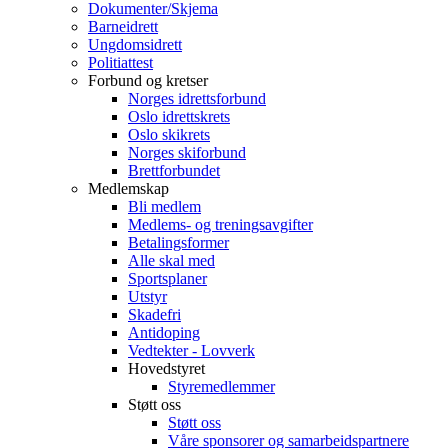
Dokumenter/Skjema
Barneidrett
Ungdomsidrett
Politiattest
Forbund og kretser
Norges idrettsforbund
Oslo idrettskrets
Oslo skikrets
Norges skiforbund
Brettforbundet
Medlemskap
Bli medlem
Medlems- og treningsavgifter
Betalingsformer
Alle skal med
Sportsplaner
Utstyr
Skadefri
Antidoping
Vedtekter - Lovverk
Hovedstyret
Styremedlemmer
Støtt oss
Støtt oss
Våre sponsorer og samarbeidspartnere