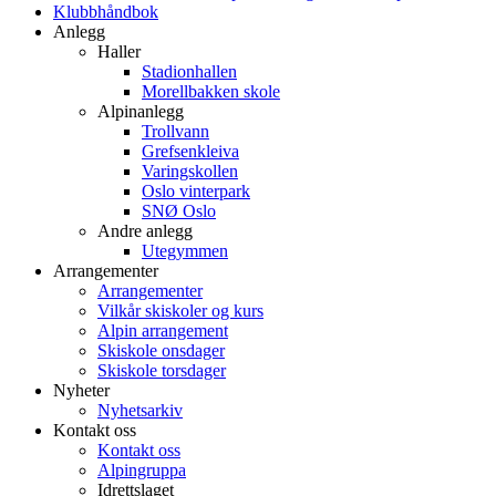
Klubbhåndbok
Anlegg
Haller
Stadionhallen
Morellbakken skole
Alpinanlegg
Trollvann
Grefsenkleiva
Varingskollen
Oslo vinterpark
SNØ Oslo
Andre anlegg
Utegymmen
Arrangementer
Arrangementer
Vilkår skiskoler og kurs
Alpin arrangement
Skiskole onsdager
Skiskole torsdager
Nyheter
Nyhetsarkiv
Kontakt oss
Kontakt oss
Alpingruppa
Idrettslaget