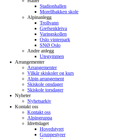
Haller
Stadionhallen
Morellbakken skole
Alpinanlegg
Trollvann
Grefsenkleiva
Varingskollen
Oslo vinterpark
SNØ Oslo
Andre anlegg
Utegymmen
Arrangementer
Arrangementer
Vilkår skiskoler og kurs
Alpin arrangement
Skiskole onsdager
Skiskole torsdager
Nyheter
Nyhetsarkiv
Kontakt oss
Kontakt oss
Alpingruppa
Idrettslaget
Hovedstyret
Gruppestyrer