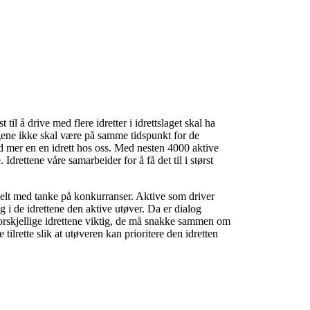
 til å drive med flere idretter i idrettslaget skal ha
ngene ikke skal være på samme tidspunkt for de
 mer en en idrett hos oss. Med nesten 4000 aktive
Idrettene våre samarbeider for å få det til i størst
ielt med tanke på konkurranser. Aktive som driver
g i de idrettene den aktive utøver. Da er dialog
orskjellige idrettene viktig, de må snakke sammen om
e tilrette slik at utøveren kan prioritere den idretten