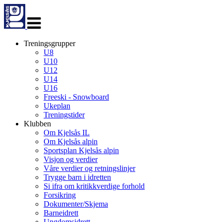
Veksle
navigasjon
Treningsgrupper
U8
U10
U12
U14
U16
Freeski - Snowboard
Ukeplan
Treningstider
Klubben
Om Kjelsås IL
Om Kjelsås alpin
Sportsplan Kjelsås alpin
Visjon og verdier
Våre verdier og retningslinjer
Trygge barn i idretten
Si ifra om kritikkverdige forhold
Forsikring
Dokumenter/Skjema
Barneidrett
Ungdomsidrett