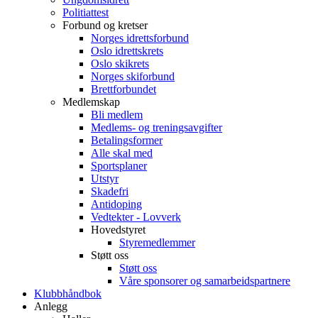
Politiattest
Forbund og kretser
Norges idrettsforbund
Oslo idrettskrets
Oslo skikrets
Norges skiforbund
Brettforbundet
Medlemskap
Bli medlem
Medlems- og treningsavgifter
Betalingsformer
Alle skal med
Sportsplaner
Utstyr
Skadefri
Antidoping
Vedtekter - Lovverk
Hovedstyret
Styremedlemmer
Støtt oss
Støtt oss
Våre sponsorer og samarbeidspartnere
Klubbhåndbok
Anlegg