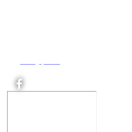
Kjelsås IL
Engebråtveien 11
inng. Neptunveien 8 -12
0493 Oslo
T:
9191 1913
E:
kontoret@kjelsaas.no
Orgnr: ‍975 663 450