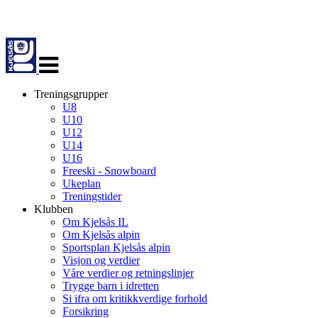
Veksle
navigasjon
Treningsgrupper
U8
U10
U12
U14
U16
Freeski - Snowboard
Ukeplan
Treningstider
Klubben
Om Kjelsås IL
Om Kjelsås alpin
Sportsplan Kjelsås alpin
Visjon og verdier
Våre verdier og retningslinjer
Trygge barn i idretten
Si ifra om kritikkverdige forhold
Forsikring