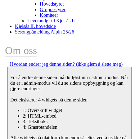
Hovedstyret
Gruppestyrer
Komiteer
Leverandør til Kjelsås IL
Kjelsås IL hovedside
Sesongpåmelding Alpin 25/26
Om oss
Hvordan endrer jeg denne siden? (ikke glem å slette meg)
For å endre denne siden må du først inn i admin-modus. Når
du er i admin-modus vil du se sidens oppbyggning og kan
gjøre endringer.
Det eksisterer 4 widgets på denne siden.
1: Overskrift widget
2: HTML-embed
3: Tekstboks
4: Grasrotandelen
Alle widgets på plattform kan endres/slettes ved å trykke på