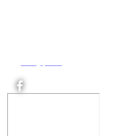
Kjelsås IL
Engebråtveien 11
inng. Neptunveien 8 -12
0493 Oslo
T:
9191 1913
E:
kontoret@kjelsaas.no
Orgnr: ‍975 663 450