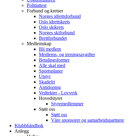
Politiattest
Forbund og kretser
Norges idrettsforbund
Oslo idrettskrets
Oslo skikrets
Norges skiforbund
Brettforbundet
Medlemskap
Bli medlem
Medlems- og treningsavgifter
Betalingsformer
Alle skal med
Sportsplaner
Utstyr
Skadefri
Antidoping
Vedtekter - Lovverk
Hovedstyret
Styremedlemmer
Støtt oss
Støtt oss
Våre sponsorer og samarbeidspartnere
Klubbhåndbok
Anlegg