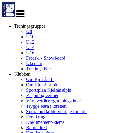
Veksle
navigasjon
Treningsgrupper
U8
U10
U12
U14
U16
Freeski - Snowboard
Ukeplan
Treningstider
Klubben
Om Kjelsås IL
Om Kjelsås alpin
Sportsplan Kjelsås alpin
Visjon og verdier
Våre verdier og retningslinjer
Trygge barn i idretten
Si ifra om kritikkverdige forhold
Forsikring
Dokumenter/Skjema
Barneidrett
Ungdomsidrett