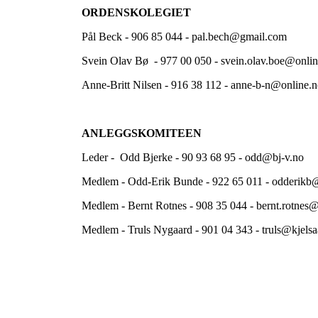
ORDENSKOLEGIET
Pål Beck - 906 85 044 - pal.bech@gmail.com
Svein Olav Bø - 977 00 050 - svein.olav.boe@onlin
Anne-Britt Nilsen - 916 38 112 - anne-b-n@online.
ANLEGGSKOMITEEN
Leder - Odd Bjerke - 90 93 68 95 - odd@bj-v.no
Medlem - Odd-Erik Bunde - 922 65 011 - odderik
Medlem - Bernt Rotnes - 908 35 044 - bernt.rotne
Medlem - Truls Nygaard - 901 04 343 - truls@kjelsa