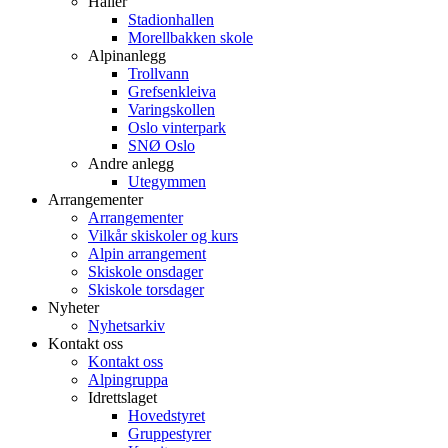
Haller
Stadionhallen
Morellbakken skole
Alpinanlegg
Trollvann
Grefsenkleiva
Varingskollen
Oslo vinterpark
SNØ Oslo
Andre anlegg
Utegymmen
Arrangementer
Arrangementer
Vilkår skiskoler og kurs
Alpin arrangement
Skiskole onsdager
Skiskole torsdager
Nyheter
Nyhetsarkiv
Kontakt oss
Kontakt oss
Alpingruppa
Idrettslaget
Hovedstyret
Gruppestyrer