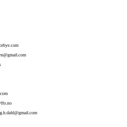
norbye.com
rsen@gmail.com
s
l.com
ffo.no
vig.h.dahl@gmail.com