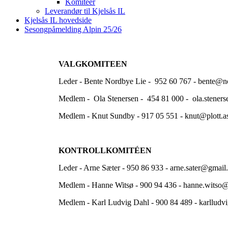
Komiteer
Leverandør til Kjelsås IL
Kjelsås IL hovedside
Sesongpåmelding Alpin 25/26
VALGKOMITEEN
Leder - Bente Nordbye Lie - 952 60 767 - bente@
Medlem - Ola Stenersen - 454 81 000 - ola.stene
Medlem - Knut Sundby - 917 05 551 - knut@plott.a
KONTROLLKOMITÉEN
Leder - Arne Sæter - 950 86 933 - arne.sater@gmai
Medlem - Hanne Witsø - 900 94 436 - hanne.witso@
Medlem - Karl Ludvig Dahl - 900 84 489 - karllud