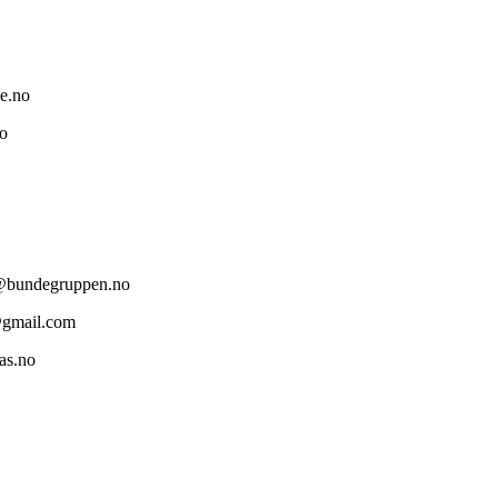
e.no
no
b@bundegruppen.no
s@gmail.com
as.no