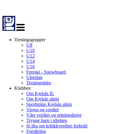
Veksle
navigasjon
Treningsgrupper
U8
U10
U12
U14
U16
Freeski - Snowboard
Ukeplan
Treningstider
Klubben
Om Kjelsås IL
Om Kjelsås alpin
Sportsplan Kjelsås alpin
Visjon og verdier
Våre verdier og retningslinjer
Trygge barn i idretten
Si ifra om kritikkverdige forhold
Forsikring