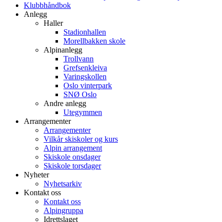
Klubbhåndbok
Anlegg
Haller
Stadionhallen
Morellbakken skole
Alpinanlegg
Trollvann
Grefsenkleiva
Varingskollen
Oslo vinterpark
SNØ Oslo
Andre anlegg
Utegymmen
Arrangementer
Arrangementer
Vilkår skiskoler og kurs
Alpin arrangement
Skiskole onsdager
Skiskole torsdager
Nyheter
Nyhetsarkiv
Kontakt oss
Kontakt oss
Alpingruppa
Idrettslaget