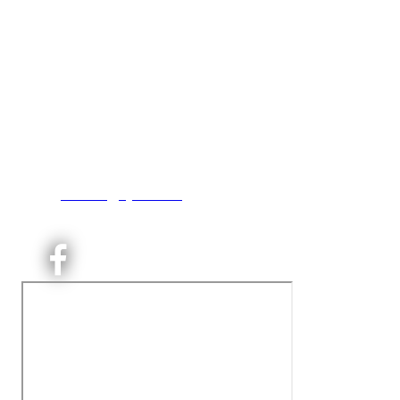
Kjelsås IL
Engebråtveien 11
inng. Neptunveien 8 -12
0493 Oslo
T:
9191 1913
E:
kontoret@kjelsaas.no
Orgnr: ‍975 663 450