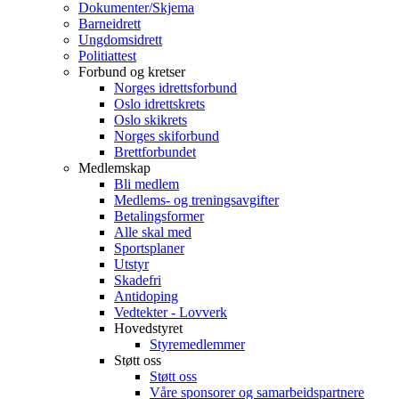
Dokumenter/Skjema
Barneidrett
Ungdomsidrett
Politiattest
Forbund og kretser
Norges idrettsforbund
Oslo idrettskrets
Oslo skikrets
Norges skiforbund
Brettforbundet
Medlemskap
Bli medlem
Medlems- og treningsavgifter
Betalingsformer
Alle skal med
Sportsplaner
Utstyr
Skadefri
Antidoping
Vedtekter - Lovverk
Hovedstyret
Styremedlemmer
Støtt oss
Støtt oss
Våre sponsorer og samarbeidspartnere