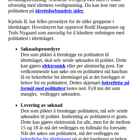
uforenlig med idrettens verdigrunnlag. Du kan lese mer om
politiattest på
idrettsforbundets sider
Kjelsås IL har felles prosedyre for de ulike gruppene i
idrettslaget. Hovedstyret har oppnevnt Bodil Haagensen og
Truls Nygaard som ansvarlig for å håndtere ordningen med
politiattest i idrettslaget.
Søknadsprosedyre
Den som plikter å fremlegge en politiattest til
idrettslaget, skal selv sende søknaden til politiet. Dette
kan gjøres
elektronisk
eller per alminnelig post. Før
vedkommende kan søke om en politiattest må han/hun
få en bekreftelse fra idrettslaget på at det foreligger et
behov for en politiattest. Dettes skjemaet
bekreftelse på
formål med politiattest
lastes ned. Fyll inn det som
mangler, vedlegges søknaden.
Levering av søknad
Den som plikter å fremlegge politiattest, må selv sende
søknaden til politiet. Innhenting av politiattest er gratis.
Dette kan gjøres elektronisk for alle, men for de mellom
15 og 18 år må det vedlegges en fullmakt fra foresatte.
Når det søkes om politiattest, må det vedlegges en
bekreftelse fra idrettslaget
på at det foreligger et behov