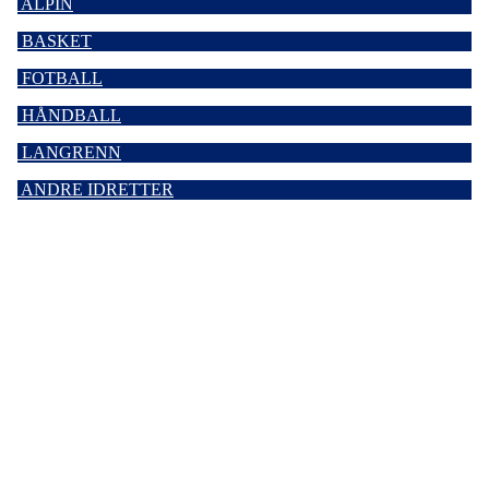
ALPIN
BASKET
FOTBALL
HÅNDBALL
LANGRENN
ANDRE IDRETTER
Kjelsås IL
Engebråtveien 11
inng. Neptunveien 8 -12
0493 Oslo
T:
9191 1913