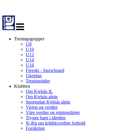
Veksle
navigasjon
Treningsgrupper
U8
U10
U12
U14
U16
Freeski - Snowboard
Ukeplan
Treningstider
Klubben
Om Kjelsås IL
Om Kjelsås alpin
Sportsplan Kjelsås alpin
Visjon og verdier
Våre verdier og retningslinjer
Trygge barn i idretten
Si ifra om kritikkverdige forhold
Forsikring