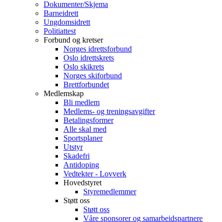
Dokumenter/Skjema
Barneidrett
Ungdomsidrett
Politiattest
Forbund og kretser
Norges idrettsforbund
Oslo idrettskrets
Oslo skikrets
Norges skiforbund
Brettforbundet
Medlemskap
Bli medlem
Medlems- og treningsavgifter
Betalingsformer
Alle skal med
Sportsplaner
Utstyr
Skadefri
Antidoping
Vedtekter - Lovverk
Hovedstyret
Styremedlemmer
Støtt oss
Støtt oss
Våre sponsorer og samarbeidspartnere