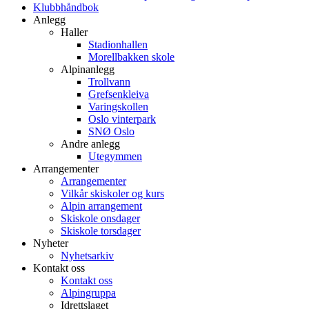
Klubbhåndbok
Anlegg
Haller
Stadionhallen
Morellbakken skole
Alpinanlegg
Trollvann
Grefsenkleiva
Varingskollen
Oslo vinterpark
SNØ Oslo
Andre anlegg
Utegymmen
Arrangementer
Arrangementer
Vilkår skiskoler og kurs
Alpin arrangement
Skiskole onsdager
Skiskole torsdager
Nyheter
Nyhetsarkiv
Kontakt oss
Kontakt oss
Alpingruppa
Idrettslaget