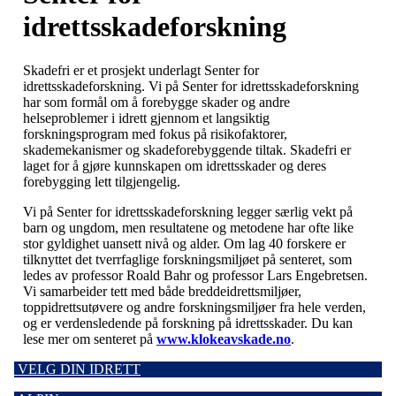
idrettsskadeforskning
Skadefri er et prosjekt underlagt Senter for
idrettsskadeforskning. Vi på Senter for idrettsskadeforskning
har som formål om å forebygge skader og andre
helseproblemer i idrett gjennom et langsiktig
forskningsprogram med fokus på risikofaktorer,
skademekanismer og skadeforebyggende tiltak. Skadefri er
laget for å gjøre kunnskapen om idrettsskader og deres
forebygging lett tilgjengelig.
Vi på Senter for idrettsskadeforskning legger særlig vekt på
barn og ungdom, men resultatene og metodene har ofte like
stor gyldighet uansett nivå og alder. Om lag 40 forskere er
tilknyttet det tverrfaglige forskningsmiljøet på senteret, som
ledes av professor Roald Bahr og professor Lars Engebretsen.
Vi samarbeider tett med både breddeidrettsmiljøer,
toppidrettsutøvere og andre forskningsmiljøer fra hele verden,
og er verdensledende på forskning på idrettsskader. Du kan
lese mer om senteret på
www.klokeavskade.no
.
VELG DIN IDRETT