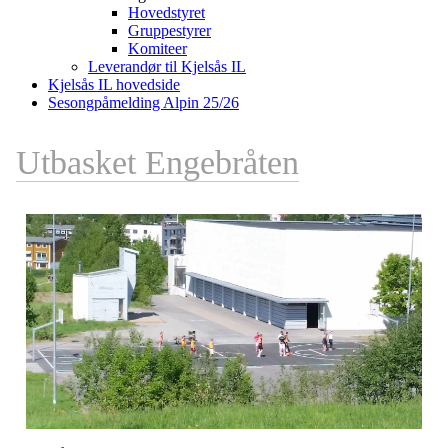
Hovedstyret
Gruppestyrer
Komiteer
Leverandør til Kjelsås IL
Kjelsås IL hovedside
Sesongpåmelding Alpin 25/26
Utbasket Engebråten