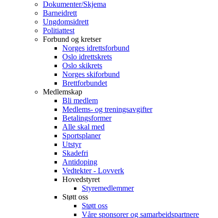
Dokumenter/Skjema
Barneidrett
Ungdomsidrett
Politiattest
Forbund og kretser
Norges idrettsforbund
Oslo idrettskrets
Oslo skikrets
Norges skiforbund
Brettforbundet
Medlemskap
Bli medlem
Medlems- og treningsavgifter
Betalingsformer
Alle skal med
Sportsplaner
Utstyr
Skadefri
Antidoping
Vedtekter - Lovverk
Hovedstyret
Styremedlemmer
Støtt oss
Støtt oss
Våre sponsorer og samarbeidspartnere