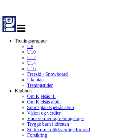
Veksle
navigasjon
Treningsgrupper
U8
U10
U12
U14
U16
Freeski - Snowboard
Ukeplan
Treningstider
Klubben
Om Kjelsås IL
Om Kjelsås alpin
Sportsplan Kjelsås alpin
Visjon og verdier
Våre verdier og retningslinjer
Trygge barn i idretten
Si ifra om kritikkverdige forhold
Forsikring