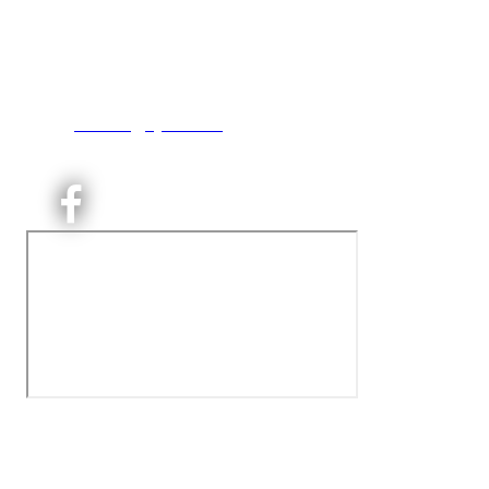
Engebråtveien 11
inng. Neptunveien 8 -12
0493 Oslo
T:
9191 1913
E:
kontoret@kjelsaas.no
Orgnr: ‍975 663 450