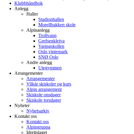
Klubbhåndbok
Anlegg
Haller
Stadionhallen
Morellbakken skole
Alpinanlegg
Trollvann
Grefsenkleiva
Varingskollen
Oslo vinterpark
SNØ Oslo
Andre anlegg
Utegymmen
Arrangementer
Arrangementer
Vilkår skiskoler og kurs
Alpin arrangement
Skiskole onsdager
Skiskole torsdager
Nyheter
Nyhetsarkiv
Kontakt oss
Kontakt oss
Alpingruppa
Idrettslaget