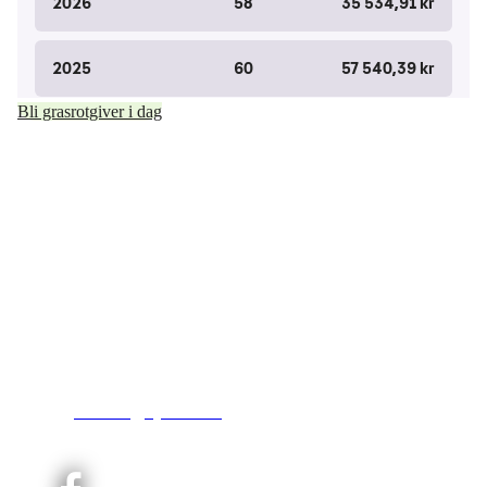
Bli grasrotgiver i dag
Kjelsås IL
Engebråtveien 11
inng. Neptunveien 8 -12
0493 Oslo
T:
9191 1913
E:
kontoret@kjelsaas.no
Orgnr: ‍975 663 450