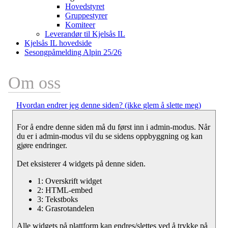
Hovedstyret
Gruppestyrer
Komiteer
Leverandør til Kjelsås IL
Kjelsås IL hovedside
Sesongpåmelding Alpin 25/26
Om oss
Hvordan endrer jeg denne siden? (ikke glem å slette meg)
For å endre denne siden må du først inn i admin-modus. Når
du er i admin-modus vil du se sidens oppbyggning og kan
gjøre endringer.
Det eksisterer 4 widgets på denne siden.
1: Overskrift widget
2: HTML-embed
3: Tekstboks
4: Grasrotandelen
Alle widgets på plattform kan endres/slettes ved å trykke på