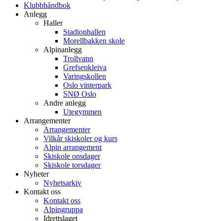
Klubbhåndbok
Anlegg
Haller
Stadionhallen
Morellbakken skole
Alpinanlegg
Trollvann
Grefsenkleiva
Varingskollen
Oslo vinterpark
SNØ Oslo
Andre anlegg
Utegymmen
Arrangementer
Arrangementer
Vilkår skiskoler og kurs
Alpin arrangement
Skiskole onsdager
Skiskole torsdager
Nyheter
Nyhetsarkiv
Kontakt oss
Kontakt oss
Alpingruppa
Idrettslaget