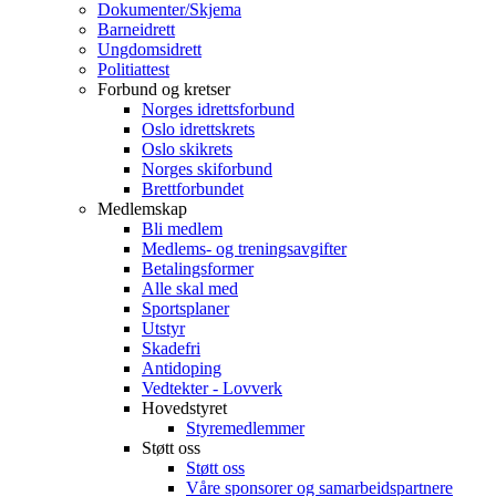
Dokumenter/Skjema
Barneidrett
Ungdomsidrett
Politiattest
Forbund og kretser
Norges idrettsforbund
Oslo idrettskrets
Oslo skikrets
Norges skiforbund
Brettforbundet
Medlemskap
Bli medlem
Medlems- og treningsavgifter
Betalingsformer
Alle skal med
Sportsplaner
Utstyr
Skadefri
Antidoping
Vedtekter - Lovverk
Hovedstyret
Styremedlemmer
Støtt oss
Støtt oss
Våre sponsorer og samarbeidspartnere