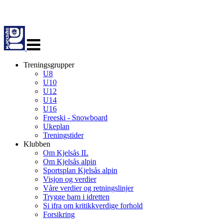
Veksle
navigasjon
Treningsgrupper
U8
U10
U12
U14
U16
Freeski - Snowboard
Ukeplan
Treningstider
Klubben
Om Kjelsås IL
Om Kjelsås alpin
Sportsplan Kjelsås alpin
Visjon og verdier
Våre verdier og retningslinjer
Trygge barn i idretten
Si ifra om kritikkverdige forhold
Forsikring