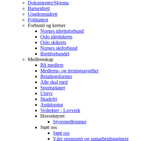
Dokumenter/Skjema
Barneidrett
Ungdomsidrett
Politiattest
Forbund og kretser
Norges idrettsforbund
Oslo idrettskrets
Oslo skikrets
Norges skiforbund
Brettforbundet
Medlemskap
Bli medlem
Medlems- og treningsavgifter
Betalingsformer
Alle skal med
Sportsplaner
Utstyr
Skadefri
Antidoping
Vedtekter - Lovverk
Hovedstyret
Styremedlemmer
Støtt oss
Støtt oss
Våre sponsorer og samarbeidspartnere