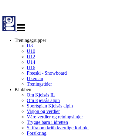
Veksle
navigasjon
Treningsgrupper
U8
U10
U12
U14
U16
Freeski - Snowboard
Ukeplan
Treningstider
Klubben
Om Kjelsås IL
Om Kjelsås alpin
Sportsplan Kjelsås alpin
Visjon og verdier
Våre verdier og retningslinjer
Trygge barn i idretten
Si ifra om kritikkverdige forhold
Forsikring