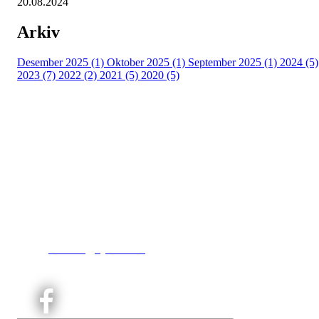
20.08.2024
Arkiv
Desember 2025 (1)
Oktober 2025 (1)
September 2025 (1)
2024 (5)
2023 (7)
2022 (2)
2021 (5)
2020 (5)
Kjelsås IL
Engebråtveien 11
inng. Neptunveien 8 -12
0493 Oslo
T:
9191 1913
E:
kontoret@kjelsaas.no
Orgnr: ‍975 663 450