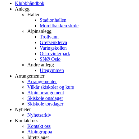
Klubbhåndbok
Anlegg
Haller
Stadionhallen
Morellbakken skole
Alpinanlegg
Trollvann
Grefsenkleiva
Varingskollen
Oslo vinterpark
SNØ Oslo
Andre anlegg
Utegymmen
Arrangementer
Arrangementer
Vilkår skiskoler og kurs
Alpin arrangement
Skiskole onsdager
Skiskole torsdager
Nyheter
Nyhetsarkiv
Kontakt oss
Kontakt oss
Alpingruppa
Idrettslaget