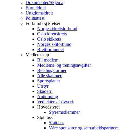
Dokumenter/Skjema
Barneidrett
Ungdomsidrett
Politiattest
Forbund og kretser
Norges idrettsforbund
Oslo idrettskrets
Oslo skikrets
Norges skiforbund
Brettforbundet
Medlemskap
Bli medlem
Medlems- og treningsavgifter
Betalingsformer
Alle skal med
Sportsplaner
Utstyr
Skadefri
Antidoping
Vedtekter - Lovverk
Hovedstyret
Styremedlemmer
Støtt oss
Støtt oss
Våre sponsorer og samarbeidspartnere