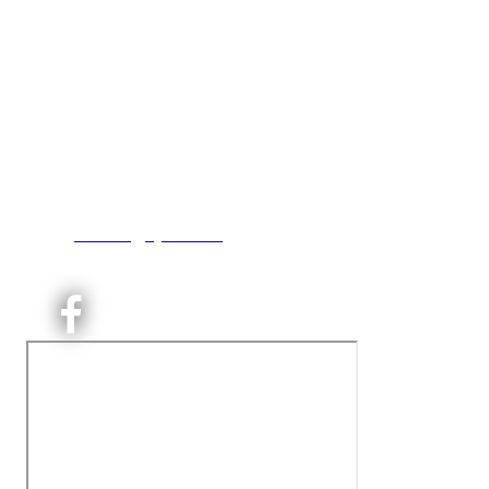
Kjelsås IL
Engebråtveien 11
inng. Neptunveien 8 -12
0493 Oslo
T:
9191 1913
E:
kontoret@kjelsaas.no
Orgnr: ‍975 663 450