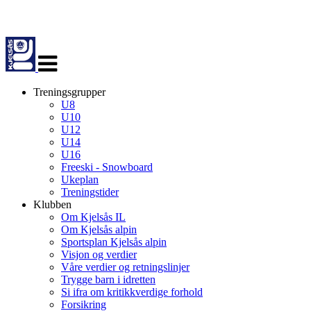
Veksle
navigasjon
Treningsgrupper
U8
U10
U12
U14
U16
Freeski - Snowboard
Ukeplan
Treningstider
Klubben
Om Kjelsås IL
Om Kjelsås alpin
Sportsplan Kjelsås alpin
Visjon og verdier
Våre verdier og retningslinjer
Trygge barn i idretten
Si ifra om kritikkverdige forhold
Forsikring