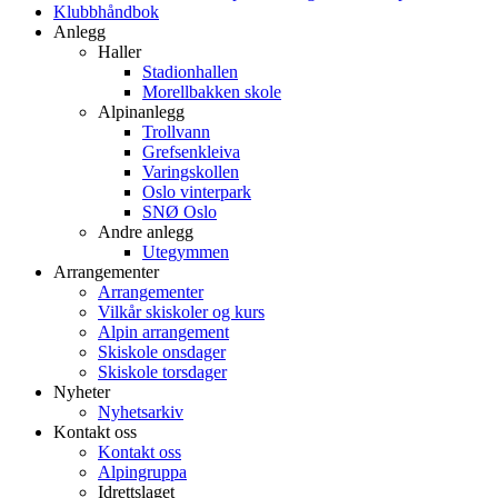
Klubbhåndbok
Anlegg
Haller
Stadionhallen
Morellbakken skole
Alpinanlegg
Trollvann
Grefsenkleiva
Varingskollen
Oslo vinterpark
SNØ Oslo
Andre anlegg
Utegymmen
Arrangementer
Arrangementer
Vilkår skiskoler og kurs
Alpin arrangement
Skiskole onsdager
Skiskole torsdager
Nyheter
Nyhetsarkiv
Kontakt oss
Kontakt oss
Alpingruppa
Idrettslaget