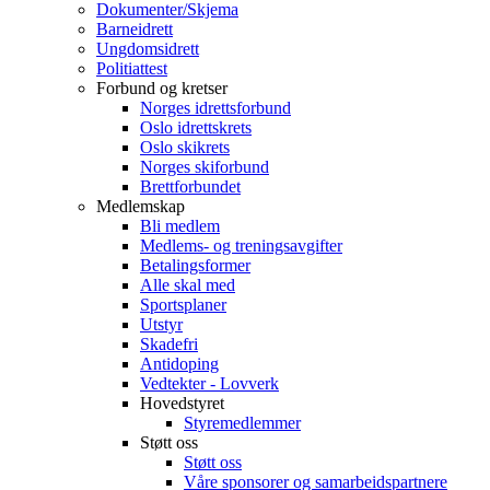
Dokumenter/Skjema
Barneidrett
Ungdomsidrett
Politiattest
Forbund og kretser
Norges idrettsforbund
Oslo idrettskrets
Oslo skikrets
Norges skiforbund
Brettforbundet
Medlemskap
Bli medlem
Medlems- og treningsavgifter
Betalingsformer
Alle skal med
Sportsplaner
Utstyr
Skadefri
Antidoping
Vedtekter - Lovverk
Hovedstyret
Styremedlemmer
Støtt oss
Støtt oss
Våre sponsorer og samarbeidspartnere