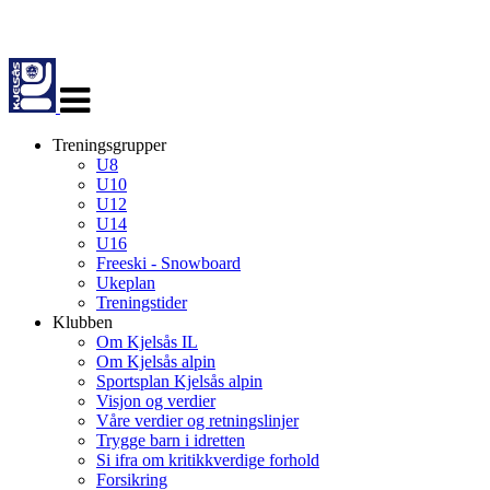
Veksle
navigasjon
Treningsgrupper
U8
U10
U12
U14
U16
Freeski - Snowboard
Ukeplan
Treningstider
Klubben
Om Kjelsås IL
Om Kjelsås alpin
Sportsplan Kjelsås alpin
Visjon og verdier
Våre verdier og retningslinjer
Trygge barn i idretten
Si ifra om kritikkverdige forhold
Forsikring