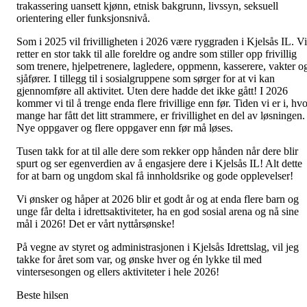
trakassering uansett kjønn, etnisk bakgrunn, livssyn, seksuell
orientering eller funksjonsnivå.
Som i 2025 vil frivilligheten i 2026 være ryggraden i Kjelsås IL. Vi
retter en stor takk til alle foreldre og andre som stiller opp frivillig
som trenere, hjelpetrenere, lagledere, oppmenn, kasserere, vakter o
sjåfører. I tillegg til i sosialgruppene som sørger for at vi kan
gjennomføre all aktivitet. Uten dere hadde det ikke gått! I 2026
kommer vi til å trenge enda flere frivillige enn før. Tiden vi er i, hv
mange har fått det litt strammere, er frivillighet en del av løsningen.
Nye oppgaver og flere oppgaver enn før må løses.
Tusen takk for at til alle dere som rekker opp hånden når dere blir
spurt og ser egenverdien av å engasjere dere i Kjelsås IL! Alt dette
for at barn og ungdom skal få innholdsrike og gode opplevelser!
Vi ønsker og håper at 2026 blir et godt år og at enda flere barn og
unge får delta i idrettsaktiviteter, ha en god sosial arena og nå sine
mål i 2026! Det er vårt nyttårsønske!
På vegne av styret og administrasjonen i Kjelsås Idrettslag, vil jeg
takke for året som var, og ønske hver og én lykke til med
vintersesongen og ellers aktiviteter i hele 2026!
Beste hilsen