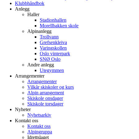
Klubbhåndbok
Anlegg
Haller
Stadionhallen
Morellbakken skole
Alpinanlegg
Trollvann
Grefsenkleiva
Varingskollen
Oslo vinterpark
SNØ Oslo
Andre anlegg
Utegymmen
Arrangementer
Arrangementer
Vilkår skiskoler og kurs
Alpin arrangement
Skiskole onsdager
Skiskole torsdager
Nyheter
Nyhetsarkiv
Kontakt oss
Kontakt oss
Alpingruppa
Idrettslaget