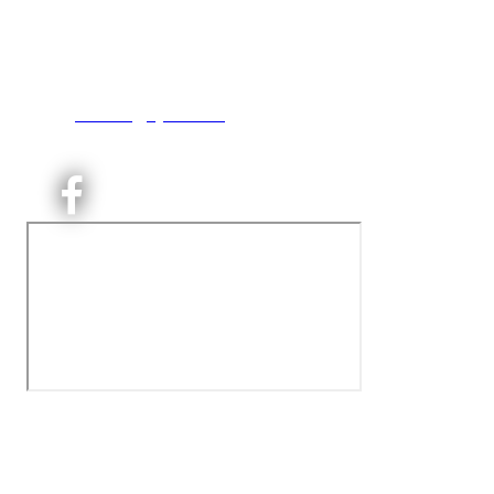
Engebråtveien 11
inng. Neptunveien 8 -12
0493 Oslo
T:
9191 1913
E:
kontoret@kjelsaas.no
Orgnr: ‍975 663 450