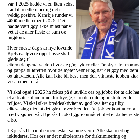
vår. I 2025 hadde vi en liten vekst
i antall medlemmer og det er
veldig positivt. Kanskje runder vi
4000 medlemmer i 2026! Det
hadde vært gøy, ikke minst når vi
vet at de aller fleste er barn og
ungdom.
Hver eneste dag står nye lovende
Kjelsås-utøvere opp. Disse skal
glede seg til
ettermiddagen/kvelden hvor de går, sykler eller får skyss fra mamm
og pappa til idretten hvor de møter venner og har det gøy med dem
og aktiviteten. Alle kan ikke bli best, men den viktigste jobben gjør
vi sammen, er å
Vi skal også i 2026 ha fokus på å utvikle oss og jobbe for at alle ha
et aktivitetstilbud innenfor trygge, stimulerende og inkluderende
miljøer. Vi skal sikre breddeaktivitet av god kvalitet og tilby
elitesatsing uten at det går ut over bredden. Vi jobber kontinuerlig
med visjonen vår. Kjelsås IL skal gjøre området til et enda bedre st
å bo.
I Kjelsås IL har alle mennesker samme verdi. Alle skal med og
inkluderes. Hos oss er det nulltoleranse for diskriminering og