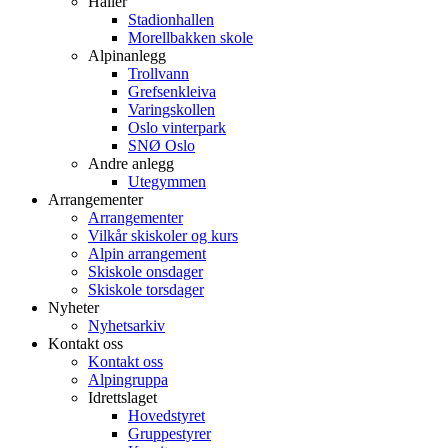
Haller
Stadionhallen
Morellbakken skole
Alpinanlegg
Trollvann
Grefsenkleiva
Varingskollen
Oslo vinterpark
SNØ Oslo
Andre anlegg
Utegymmen
Arrangementer
Arrangementer
Vilkår skiskoler og kurs
Alpin arrangement
Skiskole onsdager
Skiskole torsdager
Nyheter
Nyhetsarkiv
Kontakt oss
Kontakt oss
Alpingruppa
Idrettslaget
Hovedstyret
Gruppestyrer