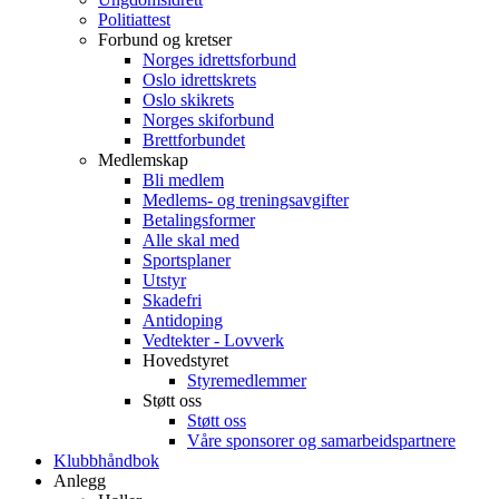
Politiattest
Forbund og kretser
Norges idrettsforbund
Oslo idrettskrets
Oslo skikrets
Norges skiforbund
Brettforbundet
Medlemskap
Bli medlem
Medlems- og treningsavgifter
Betalingsformer
Alle skal med
Sportsplaner
Utstyr
Skadefri
Antidoping
Vedtekter - Lovverk
Hovedstyret
Styremedlemmer
Støtt oss
Støtt oss
Våre sponsorer og samarbeidspartnere
Klubbhåndbok
Anlegg