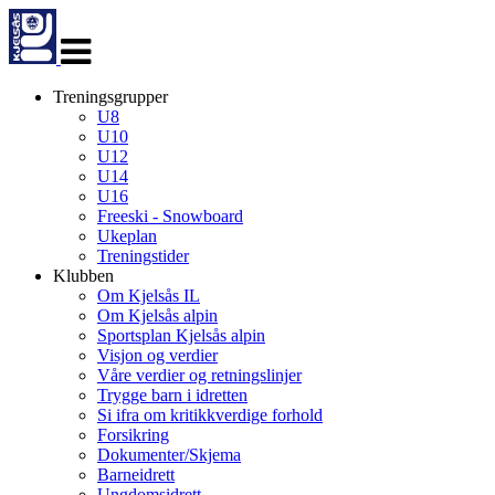
Veksle
navigasjon
Treningsgrupper
U8
U10
U12
U14
U16
Freeski - Snowboard
Ukeplan
Treningstider
Klubben
Om Kjelsås IL
Om Kjelsås alpin
Sportsplan Kjelsås alpin
Visjon og verdier
Våre verdier og retningslinjer
Trygge barn i idretten
Si ifra om kritikkverdige forhold
Forsikring
Dokumenter/Skjema
Barneidrett
Ungdomsidrett